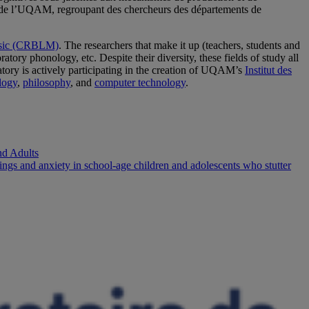
e l’UQAM, regroupant des chercheurs des départements de
usic (CRBLM)
. The researchers that make it up (teachers, students and
ory phonology, etc. Despite their diversity, these fields of study all
tory is actively participating in the creation of UQAM’s
Institut des
logy
,
philosophy
, and
computer technology
.
nd Adults
atings and anxiety in school-age children and adolescents who stutter