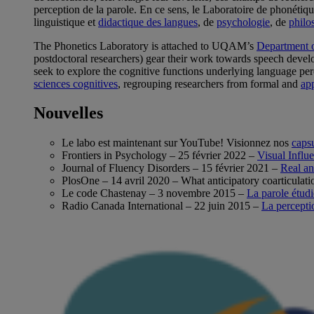
perception de la parole. En ce sens, le Laboratoire de phonétique
linguistique et
didactique des langues
, de
psychologie
, de
philo
The Phonetics Laboratory is attached to UQAM’s
Department o
postdoctoral researchers) gear their work towards speech develop
seek to explore the cognitive functions underlying language pe
sciences cognitives
, regrouping researchers from formal and
app
Nouvelles
Le labo est maintenant sur YouTube! Visionnez nos
caps
Frontiers in Psychology – 25 février 2022 –
Visual Influ
Journal of Fluency Disorders – 15 février 2021 –
Real an
PlosOne – 14 avril 2020 –
What anticipatory coarticulati
Le code Chastenay – 3 novembre 2015 –
La parole étudi
Radio Canada International – 22 juin 2015 –
La percepti