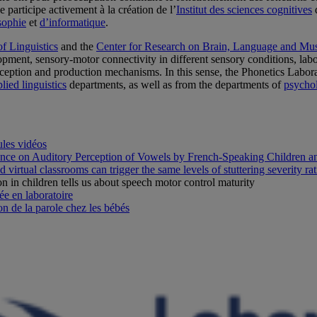
 participe activement à la création de l’
Institut des sciences cognitives
d
sophie
et
d’informatique
.
f Linguistics
and the
Center for Research on Brain, Language and M
ment, sensory-motor connectivity in different sensory conditions, laborat
rception and production mechanisms. In this sense, the Phonetics Labora
lied linguistics
departments, as well as from the departments of
psycho
ules vidéos
ence on Auditory Perception of Vowels by French-Speaking Children a
d virtual classrooms can trigger the same levels of stuttering severity r
on in children tells us about speech motor control maturity
ée en laboratoire
on de la parole chez les bébés