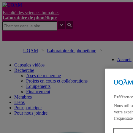
Faculté des sciences humaines
Laboratoire de phonétique
UQAM
Laboratoire de phonétique
Accueil
Capsules vidéos
Recherche
Axes de recherche
Projets en cours et collaborations
Équipements
Financement
Membres
Préférence
Liens
Nous utilis
Pour participer
votre expér
Pour nous joindre
fréquentati