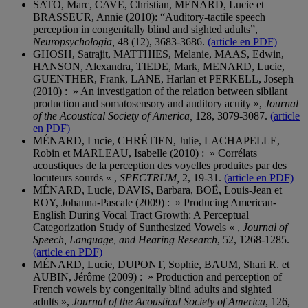
SATO, Marc, CAVÉ, Christian, MÉNARD, Lucie et
BRASSEUR, Annie (2010): “Auditory-tactile speech
perception in congenitally blind and sighted adults”,
Neuropsychologia,
48 (12), 3683-3686.
(article en PDF)
GHOSH, Satrajit, MATTHIES, Melanie, MAAS, Edwin,
HANSON, Alexandra, TIEDE, Mark, MENARD, Lucie,
GUENTHER, Frank, LANE, Harlan et PERKELL, Joseph
(2010) : » An investigation of the relation between sibilant
production and somatosensory and auditory acuity »,
Journal
of the Acoustical Society of America,
128, 3079-3087.
(article
en PDF)
MÉNARD, Lucie, CHRÉTIEN, Julie, LACHAPELLE,
Robin et MARLEAU, Isabelle (2010) : » Corrélats
acoustiques de la perception des voyelles produites par des
locuteurs sourds « ,
SPECTRUM,
2, 19-31.
(article en PDF)
MÉNARD, Lucie, DAVIS, Barbara, BOË, Louis-Jean et
ROY, Johanna-Pascale (2009) : » Producing American-
English During Vocal Tract Growth: A Perceptual
Categorization Study of Sunthesized Vowels « ,
Journal of
Speech, Language, and Hearing Research
, 52, 1268-1285.
(article en PDF)
MÉNARD, Lucie, DUPONT, Sophie, BAUM, Shari R. et
AUBIN, Jérôme (2009) : » Production and perception of
French vowels by congenitally blind adults and sighted
adults »,
Journal of the Acoustical Society of America
, 126,