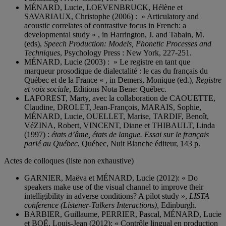
MÉNARD, Lucie, LOEVENBRUCK, Hélène et
SAVARIAUX, Christophe (2006) : » Articulatory and
acoustic correlates of contrastive focus in French: a
developmental study « , in Harrington, J. and Tabain, M.
(eds),
Speech Production: Models, Phonetic Processes and
Techniques
, Psychology Press : New York, 227-251.
MÉNARD, Lucie (2003) : » Le registre en tant que
marqueur prosodique de dialectalité : le cas du français du
Québec et de la France « , in Demers, Monique (ed.),
Registre
et voix sociale
, Editions Nota Bene: Québec.
LAFOREST, Marty, avec la collaboration de CAOUETTE,
Claudine, DROLET, Jean-François, MARAIS, Sophie,
MÉNARD, Lucie, OUELLET, Marise, TARDIF, Benoît,
VéZINA, Robert, VINCENT, Diane et THIBAULT, Linda
(1997) :
états d’âme, états de langue. Essai sur le français
parlé au Québec
, Québec, Nuit Blanche éditeur, 143 p.
Actes de colloques (liste non exhaustive)
GARNIER, Maëva et MÉNARD, Lucie (2012): « Do
speakers make use of the visual channel to improve their
intelligibility in adverse conditions? A pilot study »,
LISTA
conference (Listener-Talkers Interactions),
Edinburgh.
BARBIER, Guillaume, PERRIER, Pascal, MÉNARD, Lucie
et BOË, Louis-Jean (2012): « Contrôle lingual en production