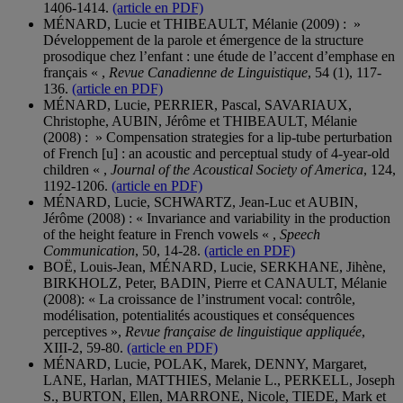
1406-1414.
(article en PDF)
MÉNARD, Lucie et THIBEAULT, Mélanie (2009) : »
Développement de la parole et émergence de la structure
prosodique chez l’enfant : une étude de l’accent d’emphase en
français « ,
Revue Canadienne de Linguistique
, 54 (1), 117-
136.
(article en PDF)
MÉNARD, Lucie, PERRIER, Pascal, SAVARIAUX,
Christophe, AUBIN, Jérôme et THIBEAULT, Mélanie
(2008) : » Compensation strategies for a lip-tube perturbation
of French [u] : an acoustic and perceptual study of 4-year-old
children « ,
Journal of the Acoustical Society of America
, 124,
1192-1206.
(article en PDF)
MÉNARD, Lucie, SCHWARTZ, Jean-Luc et AUBIN,
Jérôme (2008) : « Invariance and variability in the production
of the height feature in French vowels « ,
Speech
Communication
, 50, 14-28.
(article en PDF)
BOË, Louis-Jean, MÉNARD, Lucie, SERKHANE, Jihène,
BIRKHOLZ, Peter, BADIN, Pierre et CANAULT, Mélanie
(2008): « La croissance de l’instrument vocal: contrôle,
modélisation, potentialités acoustiques et conséquences
perceptives »,
Revue française de linguistique appliquée
,
XIII-2, 59-80.
(article en PDF)
MÉNARD, Lucie, POLAK, Marek, DENNY, Margaret,
LANE, Harlan, MATTHIES, Melanie L., PERKELL, Joseph
S., BURTON, Ellen, MARRONE, Nicole, TIEDE, Mark et