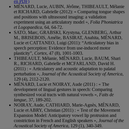
en PDF)
MÉNARD, Lucie, AUBIN, Jérôme, THIBEAULT, Mélanie
et RICHARD, Gabrielle (2012): « Comparing tongue shapes
and positions with ultrasound imaging: a validation
experiment using an articulatory model »,
Folia Phoniatrica
et Logopaedica
, 64, 64-72.
SATO, Marc, GRABSKI, Krystyna, GLENBERG, Arthur
M., BRISEBOIS, Amélie, BASIRAT, Anahita, MÉNARD,
Lucie et CATTANEO, Luigi (2011): “Articulatory bias in
speech perception: Evidence from use-induced motor
plasticity”,
Cortex
, 47 (8), 1001-1003.
THIBEAULT, Mélanie, MÉNARD, Lucie, BAUM, Shari
R., RICHARD, Gabrielle et MCFARLAND, David H.
(2011) : « Articulatory and acoustic adaptation to palatal
perturbation »,
Journal of the Acoustical Society of America
,
129 (4), 2112-2120.
MÉNARD, Lucie et NOIRAY, Aude (2011) : « The
development of lingual gestures in speech: Comparing
synthesized vocal tracts with natural vowels »,
Faits de
langue
, 37, 189-202.
NOIRAY, Aude, CATHIARD, Marie-Agnès, MÉNARD,
Lucie et ABRY, Christian (2011) : « Test of the Movement
Expansion Model: Anticipatory vowel lip protrusion and
constriction in French and English speakers »,
Journal of the
Acoustical Society of America
, 129 (1), 340-349.