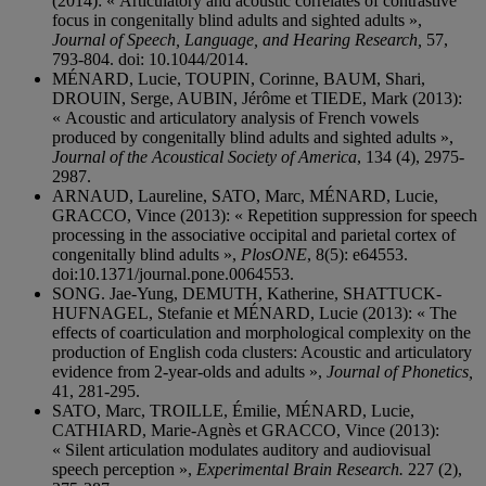
(2014): « Articulatory and acoustic correlates of contrastive
focus in congenitally blind adults and sighted adults »,
Journal of Speech, Language, and Hearing Research,
57,
793-804. doi: 10.1044/2014.
MÉNARD, Lucie, TOUPIN, Corinne, BAUM, Shari,
DROUIN, Serge, AUBIN, Jérôme et TIEDE, Mark (2013):
« Acoustic and articulatory analysis of French vowels
produced by congenitally blind adults and sighted adults »,
Journal of the Acoustical Society of America
, 134 (4), 2975-
2987.
ARNAUD, Laureline, SATO, Marc, MÉNARD, Lucie,
GRACCO, Vince (2013): « Repetition suppression for speech
processing in the associative occipital and parietal cortex of
congenitally blind adults »,
PlosONE
, 8(5): e64553.
doi:10.1371/journal.pone.0064553.
SONG. Jae-Yung, DEMUTH, Katherine, SHATTUCK-
HUFNAGEL, Stefanie et MÉNARD, Lucie (2013): « The
effects of coarticulation and morphological complexity on the
production of English coda clusters: Acoustic and articulatory
evidence from 2-year-olds and adults »,
Journal of Phonetics,
41, 281-295.
SATO, Marc, TROILLE, Émilie, MÉNARD, Lucie,
CATHIARD, Marie-Agnès et GRACCO, Vince (2013):
« Silent articulation modulates auditory and audiovisual
speech perception »,
Experimental Brain Research.
227 (2),