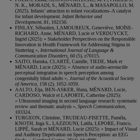
N. K., MORADI, S., MÉNARD, L., & MASAPOLLO, M.
(2025). Infants’ attraction to infant vocalizations–A catalyst
for infant development.
Infant Behavior and
Development
,
81
, 102150.
FINLAY, Sébastien, LAMOUREUX, Geneviève, MOÏSE-
RICHARD, Anne, MÉNARD, Lucie et VERDUYCKT,
Ingrid (2025): «
Stakeholder Perspectives on the Responsible
Innovation in Health Framework for Addressing Stigma in
Stuttering »,
International Journal of Language &
Communication Disorders,
60 (5), e70115.
SAITO, Haruka, CLARTÉ, Camille, TIEDE, Mark et
MÉNARD, Lucie (2025): « Absence of audio-aerotactile
perceptual integration in speech perception among
congenitally blind adults »,
Journal of the Acoustical Society
of America,
158 (2), 1052-1059.
AALTO, Eija, BEN-ASKER, Hana, MÉNARD, Lucie,
CARDOSO, Walcir et LAPORTE, Catherine (2025):
« Ultrasound imaging in second language research: systematic
review and thematic analysis »,
Speech Communication,
103324.
TURGEON, Christine, TRUDEAU-FISETTE, Paméla,
KNOTH, Inga S., LAZZOUNI, Latifa, LEPORE, Franco,
LIPPÉ, Sarah et MÉNARD, Lucie (2025): « Impact of Visual
and Auditory Deprivation on Speech Perception: an EEG