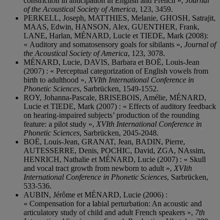
constriction in anticipation in English and French »,
Journal
of the Acoustical Society of America
, 123, 3459.
PERKELL, Joseph, MATTHIES, Melanie, GHOSH, Satrajit,
MAAS, Edwin, HANSON, Alex, GUENTHER, Frank,
LANE, Harlan, MÉNARD, Lucie et TIEDE, Mark (2008):
« Auditory and somatosensory goals for sibilants »,
Journal of
the Acoustical Society of America
, 123, 3078.
MÉNARD, Lucie, DAVIS, Barbara et BOË, Louis-Jean
(2007) : « Perceptual categorization of English vowels from
birth to adulthood »,
XVIth International Conference in
Phonetic Sciences
, Sarbrücken, 1549-1552.
ROY, Johanna-Pascale, BRISEBOIS, Amélie, MÉNARD,
Lucie et TIEDE, Mark (2007) : « Effects of auditory feedback
on hearing-impaired subjects’ production of the rounding
feature: a pilot study »,
XVIth International Conference in
Phonetic Sciences
, Sarbrücken, 2045-2048.
BOË, Louis-Jean, GRANAT, Jean, BADIN, Pierre,
AUTESSERRE, Denis, POCHIC, David, ZGA, NAssim,
HENRICH, Nathalie et MÉNARD, Lucie (2007) : « Skull
and vocal tract growth from newborn to adult »,
XVIth
International Conference in Phonetic Sciences
, Sarbrücken,
533-536.
AUBIN, Jérôme et MÉNARD, Lucie (2006) :
« Compensation for a labial perturbation: An acoustic and
articulatory study of child and adult French speakers »,
7th