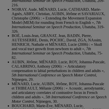
International Seminar on Speech Production
, Ubatuba, 209-
216.
NOIRAY, Aude, MÉNARD, Lucie, CATHIARD, Marie-
Agnès, ABRY, Christian, AUBIN, Jérôme et SAVARIAUX,
Christophe (2006) : « Extending the Movement Expansion
Model (MEM) for rounding from French to English »,
7th
International Seminar on Speech Production
, Ubatuba, 319-
326.
BOË, Louis-Jean, GRANAT, Jean, BADIN, Pierre,
AUTESSERRE, Denis, POCHIC, David, ZGA, NAssim,
HENRICH, Nathalie et MÉNARD, Lucie (2006) : « Skull
and vocal tract growth from newborn to adult »,
7th
International Seminar on Speech Production
, Ubatuba, 75-
82.
AUBIN, Jérôme, MÉNARD, Lucie, ROY, Johanna-Pascale,
CALABRINO, Anthony (2006) : « Articulatory
compensation to labial perturbations in children and adults »,
5th International Conference on Speech Motor Control
,
Nijmegen, 29.
MÉNARD, Lucie, AUBIN, Jérôme, ROY, Johanna-Pascale
et THIBEAULT, Mélanie (2006) : « Acoustic, aerodynamic,
and articulatory correlates of contrastive focus in French
children and adults »,
5th International Conference on Speech
Motor Control
, Nijmegen, 30.
BOUCHARD, Marie-Ève, MÉNARD, Lucie,