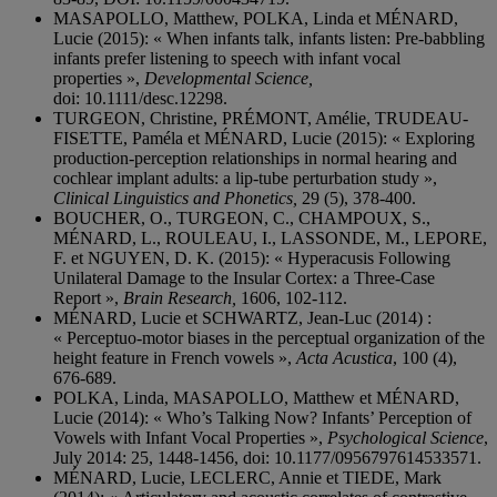
MASAPOLLO, Matthew, POLKA, Linda et MÉNARD,
Lucie (2015): « When infants talk, infants listen: Pre-babbling
infants prefer listening to speech with infant vocal
properties »,
Developmental Science,
doi: 10.1111/desc.12298.
TURGEON, Christine, PRÉMONT, Amélie, TRUDEAU-
FISETTE, Paméla et MÉNARD, Lucie (2015): « Exploring
production-perception relationships in normal hearing and
cochlear implant adults: a lip-tube perturbation study »,
Clinical Linguistics and Phonetics,
29 (5), 378-400.
BOUCHER, O., TURGEON, C., CHAMPOUX, S.,
MÉNARD, L., ROULEAU, I., LASSONDE, M., LEPORE,
F. et NGUYEN, D. K. (2015): « Hyperacusis Following
Unilateral Damage to the Insular Cortex: a Three-Case
Report »,
Brain Research,
1606, 102-112.
MÉNARD, Lucie et SCHWARTZ, Jean-Luc (2014) :
« Perceptuo-motor biases in the perceptual organization of the
height feature in French vowels »,
Acta
Acustica
, 100 (4),
676-689.
POLKA, Linda, MASAPOLLO, Matthew et MÉNARD,
Lucie (2014): « Who’s Talking Now? Infants’ Perception of
Vowels with Infant Vocal Properties »,
Psychological Science
,
July 2014: 25, 1448-1456, doi: 10.1177/0956797614533571.
MÉNARD, Lucie, LECLERC, Annie et TIEDE, Mark