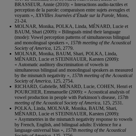
BRASSEUR, Annie (2010): « Interactions audio-tactiles et
perception de la parole: comparaison entre sujets aveugles et
voyants »,
XXVIIIes Journées d’Étude sur la Parole,
Mons,
21-24.
MOLNAR, Monika, POLKA, Linda, MÉNARD, Lucie et
BAUM, Shari (2009): « Bilinguals mind their language
(mode): Vowel perception patterns of simultaneous bilingual
and monolingual speakers »,
157th meeting of the Acoustical
Society of America
, 125, 2779.
MOLNAR, Monika, BAUM, Shari, POLKA, Linda,
MÉNARD, Lucie et STEINHAUER, Karsten (2009):
« Automatic auditory discrimination of vowels in
simultaneous bilingual and monolingual speakers as measured
by the mismatch negativity »,
157th meeting of the Acoustical
Society of America
, 125, 2754.
RICHARD, Gabrielle, MÉNARD, Lucie, COHEN, Henri et
POURCHER, Emmanuelle (2009): « Acoustical analysis of
vowel production in people with Parkinson’s disease,
157th
meeting of the Acoustical Society of America
, 125, 2531.
POLKA, Linda, MOLNAR, Monika, BAUM, Shari,
MÉNARD, Lucie et STEINHAUER, Karsten (2009):
« Asymmetries in the mismatch negativity response to vowels
by French, English, and bilingual adults: Evidence for a
language-universal bias »,
157th meeting of the Acoustical
Society of America,
125, 2756.