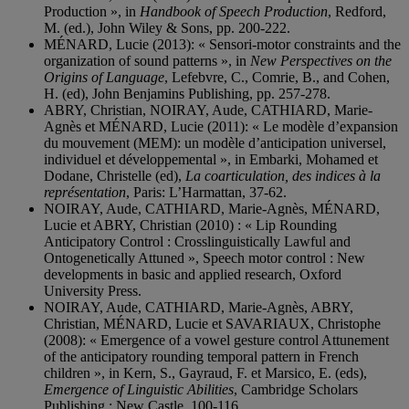
Production », in
Handbook of Speech Production
, Redford,
M. (ed.), John Wiley & Sons, pp. 200-222.
MÉNARD, Lucie (2013): « Sensori-motor constraints and the
organization of sound patterns », in
New Perspectives on the
Origins of Language
, Lefebvre, C., Comrie, B., and Cohen,
H. (ed), John Benjamins Publishing, pp. 257-278.
ABRY, Christian, NOIRAY, Aude, CATHIARD, Marie-
Agnès et MÉNARD, Lucie (2011): « Le modèle d’expansion
du mouvement (MEM): un modèle d’anticipation universel,
individuel et développemental », in Embarki, Mohamed et
Dodane, Christelle (ed),
La coarticulation, des indices à la
représentation
, Paris: L’Harmattan, 37-62.
NOIRAY, Aude, CATHIARD, Marie-Agnès, MÉNARD,
Lucie et ABRY, Christian (2010) : « Lip Rounding
Anticipatory Control : Crosslinguistically Lawful and
Ontogenetically Attuned », Speech motor control : New
developments in basic and applied research, Oxford
University Press.
NOIRAY, Aude, CATHIARD, Marie-Agnès, ABRY,
Christian, MÉNARD, Lucie et SAVARIAUX, Christophe
(2008): « Emergence of a vowel gesture control Attunement
of the anticipatory rounding temporal pattern in French
children », in Kern, S., Gayraud, F. et Marsico, E. (eds),
Emergence of Linguistic Abilities
, Cambridge Scholars
Publishing : New Castle, 100-116.