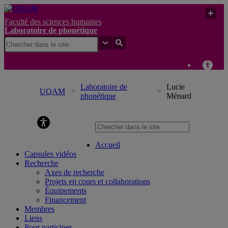
Faculté des sciences humaines
Laboratoire de phonétique
Laboratoire de
Lucie
UQAM
phonétique
Ménard
Laboratoire de phonétique
Accueil
Capsules vidéos
Recherche
Axes de recherche
Projets en cours et collaborations
Équipements
Financement
Membres
Liens
Pour participer