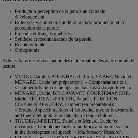
Production-perception de la parole au cours du
développement
Role de la vision et de l’audition dans la production et la
perception de la parole
Prosodie et français québécois
Synthèse et reconnaissance de la parole
Réalité virtuelle
Orthophonie
Articles dans des revues nationales et internationales avec comité de
lecture
VIDOU, Camille, BOUKHALFI, Tarik, LABBÉ, David et
MÉNARD, Lucie (en préparation): « Compensations to a
visual perturbation of the lips: an avatar-based experiment. »
MÉNARD, Lucie, BELLAVANCE-COURTEMANCHE,
Marie, TRUDEAU-FISETTE, Paméla, TURGEON,
Christine et BEAUDRY, Lambert (en préparation):
« Produced speech markers of congenital myotonic dystrophy
and their intelligibility in Canadian French children. »
TRUDEAU-FISETTE, Paméla et Ménard, Lucie (en
révision): « Complementarity of auditory and motor systems
in the development of speech. »
Multisensory Research.
POLKA, Linda, ALONSO-ARTECHE, M. F., PHILLIPS,