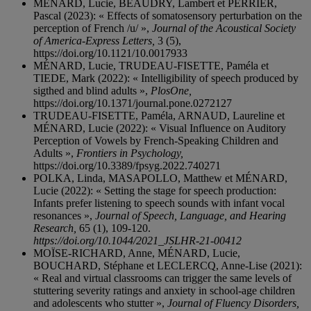
MÉNARD, Lucie, BEAUDRY, Lambert et PERRIER,
Pascal (2023): « Effects of somatosensory perturbation on the
perception of French /u/ »,
Journal of the Acoustical Society
of America-Express Letters,
3 (5),
https://doi.org/10.1121/10.0017933
MÉNARD, Lucie, TRUDEAU-FISETTE, Paméla et
TIEDE, Mark (2022): « Intelligibility of speech produced by
sigthed and blind adults »,
PlosOne,
https://doi.org/10.1371/journal.pone.0272127
TRUDEAU-FISETTE, Paméla, ARNAUD, Laureline et
MÉNARD, Lucie (2022): « Visual Influence on Auditory
Perception of Vowels by French-Speaking Children and
Adults »,
Frontiers in Psychology,
https://doi.org/10.3389/fpsyg.2022.740271
POLKA, Linda, MASAPOLLO, Matthew et MÉNARD,
Lucie (2022): « Setting the stage for speech production:
Infants prefer listening to speech sounds with infant vocal
resonances »,
Journal of Speech, Language, and Hearing
Research,
65 (1), 109-120.
https://doi.org/10.1044/2021_JSLHR-21-00412
MOÏSE-RICHARD, Anne, MÉNARD, Lucie,
BOUCHARD, Stéphane et LECLERCQ, Anne-Lise (2021):
« Real and virtual classrooms can trigger the same levels of
stuttering severity ratings and anxiety in school-age children
and adolescents who stutter »,
Journal of Fluency Disorders,