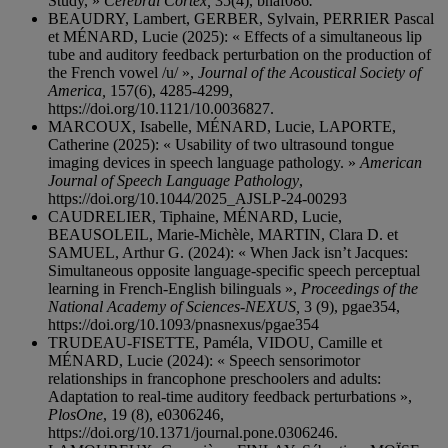
Study, »
Cerebral Cortex,
35(4), bhaf086
.
BEAUDRY, Lambert, GERBER, Sylvain, PERRIER Pascal
et MÉNARD, Lucie (2025): « Effects of a simultaneous lip
tube and auditory feedback perturbation on the production of
the French vowel /u/ »,
Journal of the Acoustical Society of
America,
157(6), 4285-4299,
https://doi.org/10.1121/10.0036827.
MARCOUX, Isabelle, MÉNARD, Lucie, LAPORTE,
Catherine (2025): « Usability of two ultrasound tongue
imaging devices in speech language pathology. »
American
Journal of Speech Language Pathology
,
https://doi.org/10.1044/2025_AJSLP-24-00293
CAUDRELIER, Tiphaine, MÉNARD, Lucie,
BEAUSOLEIL, Marie-Michèle, MARTIN, Clara D. et
SAMUEL, Arthur G. (2024): « When Jack isn’t Jacques:
Simultaneous opposite language-specific speech perceptual
learning in French-English bilinguals »,
Proceedings of the
National Academy of Sciences-NEXUS,
3 (9), pgae354,
https://doi.org/10.1093/pnasnexus/pgae354
TRUDEAU-FISETTE, Paméla, VIDOU, Camille et
MÉNARD, Lucie (2024): « Speech sensorimotor
relationships in francophone preschoolers and adults:
Adaptation to real-time auditory feedback perturbations »,
PlosOne
, 19 (8), e0306246,
https://doi.org/10.1371/journal.pone.0306246.