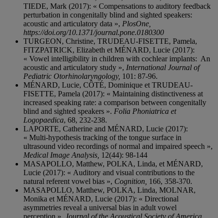
TIEDE, Mark (2017): « Compensations to auditory feedback
perturbation in congenitally blind and sighted speakers:
acoustic and articulatory data »,
PlosOne,
https://doi.org/10.1371/journal.pone.0180300
TURGEON, Christine, TRUDEAU-FISETTE, Pamela,
FITZPATRICK, Elizabeth et MÉNARD, Lucie (2017):
« Vowel intelligibility in children with cochlear implants: An
acoustic and articulatory study »,
International Journal of
Pediatric Otorhinolaryngology,
101: 87-96.
MÉNARD, Lucie, CÔTÉ, Dominique et TRUDEAU-
FISETTE, Pamela (2017): « Maintaining distinctiveness at
increased speaking rate: a comparison between congenitally
blind and sighted speakers ».
Folia Phoniatrica et
Logopaedica
, 68, 232-238.
LAPORTE, Catherine and MÉNARD, Lucie (2017):
« Multi-hypothesis tracking of the tongue surface in
ultrasound video recordings of normal and impaired speech »,
Medical Image Analysis,
12(44): 98-144
MASAPOLLO, Matthew, POLKA, Linda, et MÉNARD,
Lucie (2017): « Auditory and visual contributions to the
natural referent vowel bias »,
Cognition,
166, 358-370.
MASAPOLLO, Matthew, POLKA, Linda, MOLNAR,
Monika et MÉNARD, Lucie (2017): « Directional
asymmetries reveal a universal bias in adult vowel
perception »,
Journal of the Acoustical Society of America
,