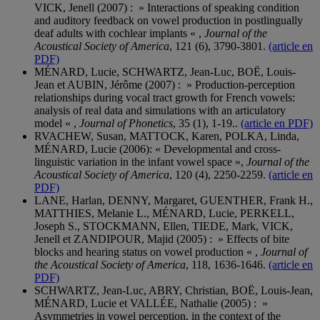
VICK, Jenell (2007) : » Interactions of speaking condition
and auditory feedback on vowel production in postlingually
deaf adults with cochlear implants « ,
Journal of the
Acoustical Society of America
, 121 (6), 3790-3801.
(article en
PDF)
MÉNARD, Lucie, SCHWARTZ, Jean-Luc, BOË, Louis-
Jean et AUBIN, Jérôme (2007) : » Production-perception
relationships during vocal tract growth for French vowels:
analysis of real data and simulations with an articulatory
model « ,
Journal of Phonetics
, 35 (1), 1-19..
(article en PDF)
RVACHEW, Susan, MATTOCK, Karen, POLKA, Linda,
MÉNARD, Lucie (2006): « Developmental and cross-
linguistic variation in the infant vowel space »,
Journal of the
Acoustical Society of America
, 120 (4), 2250-2259.
(article en
PDF)
LANE, Harlan, DENNY, Margaret, GUENTHER, Frank H.,
MATTHIES, Melanie L., MÉNARD, Lucie, PERKELL,
Joseph S., STOCKMANN, Ellen, TIEDE, Mark, VICK,
Jenell et ZANDIPOUR, Majid (2005) : » Effects of bite
blocks and hearing status on vowel production « ,
Journal of
the Acoustical Society of America
, 118, 1636-1646.
(article en
PDF)
SCHWARTZ, Jean-Luc, ABRY, Christian, BOË, Louis-Jean,
MÉNARD, Lucie et VALLÉE, Nathalie (2005) : »
Asymmetries in vowel perception, in the context of the