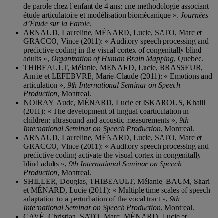
de parole chez l’enfant de 4 ans: une méthodologie associant
étude articulatoire et modélisation biomécanique »,
Journées
d’Étude sur la Parole
.
ARNAUD, Laureline, MÉNARD, Lucie, SATO, Marc et
GRACCO, Vince (2011): « Auditory speech processing and
predictive coding in the visual cortex of congenitally blind
adults »,
Organization of Human Brain Mapping
, Quebec.
THIBEAULT, Mélanie, MÉNARD, Lucie, BRASSEUR,
Annie et LEFEBVRE, Marie-Claude (2011): « Emotions and
articulation »,
9th International Seminar on Speech
Production
, Montreal.
NOIRAY, Aude, MÉNARD, Lucie et ISKAROUS, Khalil
(2011): « The development of lingual coarticulation in
children: ultrasound and acoustic measurements »,
9th
International Seminar on Speech Production
, Montreal.
ARNAUD, Laureline, MÉNARD, Lucie, SATO, Marc et
GRACCO, Vince (2011): « Auditory speech processing and
predictive coding activate the visual cortex in congenitally
blind adults »,
9th International Seminar on Speech
Production
, Montreal.
SHILLER, Douglas, THIBEAULT, Mélanie, BAUM, Shari
et MÉNARD, Lucie (2011): « Multiple time scales of speech
adaptation to a perturbation of the vocal tract »,
9th
International Seminar on Speech Production
, Montreal.
CAVÉ, Christian, SATO, Marc, MÉNARD, Lucie et