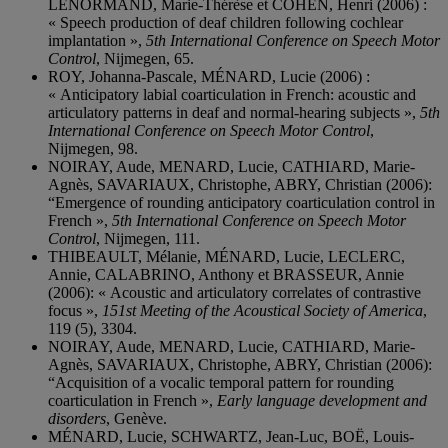
LENORMAND, Marie-Thérèse et COHEN, Henri (2006) :
« Speech production of deaf children following cochlear
implantation »,
5th International Conference on Speech Motor
Control
, Nijmegen, 65.
ROY, Johanna-Pascale, MÉNARD, Lucie (2006) :
« Anticipatory labial coarticulation in French: acoustic and
articulatory patterns in deaf and normal-hearing subjects »,
5th
International Conference on Speech Motor Control
,
Nijmegen, 98.
NOIRAY, Aude, MENARD, Lucie, CATHIARD, Marie-
Agnès, SAVARIAUX, Christophe, ABRY, Christian (2006):
“Emergence of rounding anticipatory coarticulation control in
French »,
5th International Conference on Speech Motor
Control
, Nijmegen, 111.
THIBEAULT, Mélanie, MÉNARD, Lucie, LECLERC,
Annie, CALABRINO, Anthony et BRASSEUR, Annie
(2006): « Acoustic and articulatory correlates of contrastive
focus »,
151st Meeting of the Acoustical Society of America
,
119 (5), 3304.
NOIRAY, Aude, MENARD, Lucie, CATHIARD, Marie-
Agnès, SAVARIAUX, Christophe, ABRY, Christian (2006):
“Acquisition of a vocalic temporal pattern for rounding
coarticulation in French »,
Early language development and
disorders
, Genève.
MÉNARD, Lucie, SCHWARTZ, Jean-Luc, BOË, Louis-