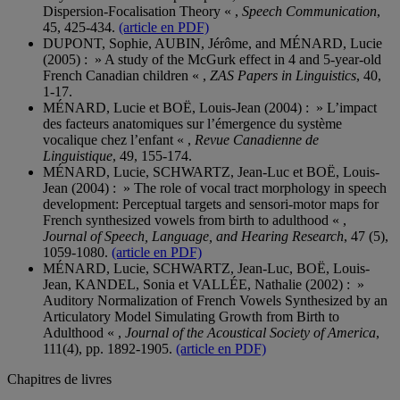
Dispersion-Focalisation Theory « ,
Speech Communication
,
45, 425-434.
(article en PDF)
DUPONT, Sophie, AUBIN, Jérôme, and MÉNARD, Lucie
(2005) : » A study of the McGurk effect in 4 and 5-year-old
French Canadian children « ,
ZAS Papers in Linguistics
, 40,
1-17.
MÉNARD, Lucie et BOË, Louis-Jean (2004) : » L’impact
des facteurs anatomiques sur l’émergence du système
vocalique chez l’enfant « ,
Revue Canadienne de
Linguistique
, 49, 155-174.
MÉNARD, Lucie, SCHWARTZ, Jean-Luc et BOË, Louis-
Jean (2004) : » The role of vocal tract morphology in speech
development: Perceptual targets and sensori-motor maps for
French synthesized vowels from birth to adulthood « ,
Journal of Speech, Language, and Hearing Research
, 47 (5),
1059-1080.
(article en PDF)
MÉNARD, Lucie, SCHWARTZ, Jean-Luc, BOË, Louis-
Jean, KANDEL, Sonia et VALLÉE, Nathalie (2002) : »
Auditory Normalization of French Vowels Synthesized by an
Articulatory Model Simulating Growth from Birth to
Adulthood « ,
Journal of the Acoustical Society of America
,
111(4), pp. 1892-1905.
(article en PDF)
Chapitres de livres