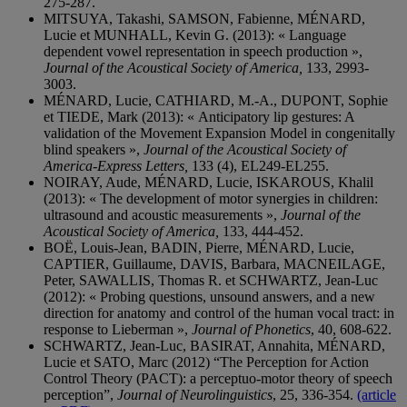
275-287.
MITSUYA, Takashi, SAMSON, Fabienne, MÉNARD,
Lucie et MUNHALL, Kevin G. (2013): « Language
dependent vowel representation in speech production »,
Journal of the Acoustical Society of America,
133, 2993-
3003.
MÉNARD, Lucie, CATHIARD, M.-A., DUPONT, Sophie
et TIEDE, Mark (2013): « Anticipatory lip gestures: A
validation of the Movement Expansion Model in congenitally
blind speakers »,
Journal of the Acoustical Society of
America-Express Letters,
133 (4), EL249-EL255.
NOIRAY, Aude, MÉNARD, Lucie, ISKAROUS, Khalil
(2013): « The development of motor synergies in children:
ultrasound and acoustic measurements »,
Journal of the
Acoustical Society of America,
133, 444-452.
BOË, Louis-Jean, BADIN, Pierre, MÉNARD, Lucie,
CAPTIER, Guillaume, DAVIS, Barbara, MACNEILAGE,
Peter, SAWALLIS, Thomas R. et SCHWARTZ, Jean-Luc
(2012): « Probing questions, unsound answers, and a new
direction for anatomy and control of the human vocal tract: in
response to Lieberman »,
Journal of Phonetics
, 40, 608-622.
SCHWARTZ, Jean-Luc, BASIRAT, Annahita, MÉNARD,
Lucie et SATO, Marc (2012) “The Perception for Action
Control Theory (PACT): a perceptuo-motor theory of speech
perception”,
Journal of Neurolinguistics
, 25, 336-354.
(article