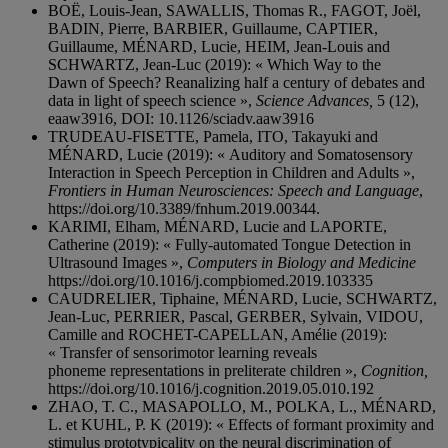
BOË, Louis-Jean, SAWALLIS, Thomas R., FAGOT, Joël,
BADIN, Pierre, BARBIER, Guillaume, CAPTIER,
Guillaume, MÉNARD, Lucie, HEIM, Jean-Louis and
SCHWARTZ, Jean-Luc (2019): « Which Way to the
Dawn of Speech? Reanalizing half a century of debates and
data in light of speech science »,
Science Advances,
5 (12),
eaaw3916, DOI: 10.1126/sciadv.aaw3916
TRUDEAU-FISETTE, Pamela, ITO, Takayuki and
MÉNARD, Lucie (2019): « Auditory and Somatosensory
Interaction in Speech Perception in Children and Adults »,
Frontiers in Human Neurosciences: Speech and Language
,
https://doi.org/10.3389/fnhum.2019.00344.
KARIMI, Elham, MÉNARD, Lucie and LAPORTE,
Catherine (2019): « Fully-automated Tongue Detection in
Ultrasound Images »,
Computers in Biology and Medicine
https://doi.org/10.1016/j.compbiomed.2019.103335
CAUDRELIER, Tiphaine, MÉNARD, Lucie, SCHWARTZ,
Jean-Luc, PERRIER, Pascal, GERBER, Sylvain, VIDOU,
Camille and ROCHET-CAPELLAN, Amélie (2019):
« Transfer of sensorimotor learning reveals
phoneme representations in preliterate children »,
Cognition,
https://doi.org/10.1016/j.cognition.2019.05.010.192
ZHAO, T. C., MASAPOLLO, M., POLKA, L., MÉNARD,
L. et KUHL, P. K (2019): « Effects of formant proximity and
stimulus prototypicality on the neural discrimination of