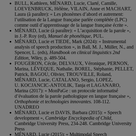
BULL, Kathleen, MÉNARD, Lucie, Clarté, Camille,
LOEVENBRUCK, Hélène, VILAIN, Anne et MACHART,
Laura (à paraître): « Les phonèmes d’abord et autrement:
l’utilisation de la Langue française parlée complétée (LPC)
comme outil d’apprentissage de la langue française écrite ».
MÉNARD, Lucie (à paraître): « L’acquisition de la parole »,
in J.-P. Roy (ed),
Manuel de phonétique
, PUL.
MÉNARD, Lucie et TIEDE, Mark (2024): « Instrumental
analysis of speech production », in Ball, M. J., Müller, N., and
Spencer, L. (eds),
Handbook on clinical linguistics 2nd
Edition,
Wiley, p. 489-504.
FOUGERON, Cécile, DELVAUX, Véronique, PERNON,
Marina, LÉVEQUE, Nathalie, BOREL, Stéphanie, PELLET,
Patrick, BAGOU, Olivier, TROUVILLE, Roland,
MÉNARD, Lucie, CATALANO, Sergio, LOPEZ,
U. KOCJANCIC-ANTOLIK, Tanja et LAGANARO,
Marina (2017): « MonPaGe : un protocole informatisé
d’évaluation de la parole pathologique en langue française »,
Orthophonie et technologies innovantes.
108-112.
UNADREO
MÉNARD, Lucie et DAVIS, Barbara (2015): « Speech
development »,
Cambridge Encyclopedia of Child,
Cambridge University Press, 234-248. Cambridge University
Press
MÉNARD, Lucie (2015): « Multimodal Speech