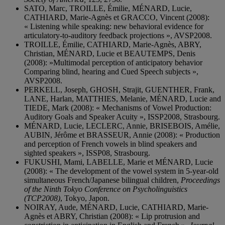
SATO, Marc, TROILLE, Émilie, MÉNARD, Lucie,
CATHIARD, Marie-Agnès et GRACCO, Vincent (2008):
« Listening while speaking: new behavioral evidence for
articulatory-to-auditory feedback projections », AVSP2008.
TROILLE, Émilie, CATHIARD, Marie-Agnès, ABRY,
Christian, MÉNARD, Lucie et BEAUTEMPS, Denis
(2008): »Multimodal perception of anticipatory behavior
Comparing blind, hearing and Cued Speech subjects »,
AVSP2008.
PERKELL, Joseph, GHOSH, Strajit, GUENTHER, Frank,
LANE, Harlan, MATTHIES, Melanie, MÉNARD, Lucie and
TIEDE, Mark (2008): « Mechanisms of Vowel Production:
Auditory Goals and Speaker Acuity », ISSP2008, Strasbourg.
MÉNARD, Lucie, LECLERC, Annie, BRISEBOIS, Amélie,
AUBIN, Jérôme et BRASSEUR, Annie (2008): « Production
and perception of French vowels in blind speakers and
sighted speakers », ISSP08, Strasbourg.
FUKUSHI, Mami, LABELLE, Marie et MÉNARD, Lucie
(2008): « The development of the vowel system in 5-year-old
simultaneous French/Japanese bilingual children,
Proceedings
of the Ninth Tokyo Conference on Psycholinguistics
(TCP2008)
, Tokyo, Japon.
NOIRAY, Aude, MÉNARD, Lucie, CATHIARD, Marie-
Agnès et ABRY, Christian (2008): « Lip protrusion and