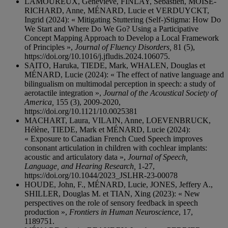
LAMOUREUX, Geneviève, FINLAY, Sébastien, MOÏSE-
RICHARD, Anne, MÉNARD, Lucie et VERDUYCKT,
Ingrid (2024): « Mitigating Stuttering (Self-)Stigma: How Do
We Start and Where Do We Go? Using a Participative
Concept Mapping Approach to Develop a Local Framework
of Principles »,
Journal of Fluency Disorders,
81 (5),
https://doi.org/10.1016/j.jfludis.2024.106075.
SAITO, Haruka, TIEDE, Mark, WHALEN, Douglas et
MÉNARD, Lucie (2024): « The effect of native language and
bilingualism on multimodal perception in speech: a study of
aerotactile integration »,
Journal of the Acoustical Society of
America,
155 (3), 2009-2020,
https://doi.org/10.1121/10.0025381
MACHART, Laura, VILAIN, Anne, LOEVENBRUCK,
Hélène, TIEDE, Mark et MÉNARD, Lucie (2024):
« Exposure to Canadian French Cued Speech improves
consonant articulation in children with cochlear implants:
acoustic and articulatory data »,
Journal of Speech,
Language, and Hearing Research,
1-27,
https://doi.org/10.1044/2023_JSLHR-23-00078
HOUDE, John, F., MÉNARD, Lucie, JONES, Jeffery A.,
SHILLER, Douglas M. et TIAN, Xing (2023): « New
perspectives on the role of sensory feedback in speech
production »,
Frontiers in Human Neuroscience
, 17,
1189751.