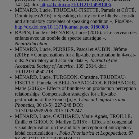
141 (4), doi:
http://dx.doi.org/10.1121/1.4981006
.
MÉNARD, Lucie, TRUDEAU-FISETTE, Pamela et CÔTÉ,
Dominique (2016): « Speaking clearly for the blinds: acoustic
and articulatory correlates of speaking condition », PlosOne.
http://dx.doi.org/10.1371/journal.pone.0160088
RAPIN, Lucile et MÉNARD, Lucie (2016): « Le cerveau des
enfants avec un trouble du spectre autistique »,
NeuroEducation.
MÉNARD, Lucie, PERRIER, Pascal et AUBIN, Jérôme
(2016): « Compensations for a lip-tube perturbation in 4-year-
olds: Articulatory and acoustic data »,
Journal of the
Acoustical Society of America
. 139, 2514. doi:
10.1121/1.4945718
MÉNARD, Lucie, TURGEON, Christine, TRUDEAU-
FISETTE, Pamela, et BELLAVANCE-COURTEMANCHE,
Marie (2016): « Effects of blindness on production-perception
relationships: Compensation strategies for a lip-tube
perturbation of the French [u] »,
Clinical Linguistics and
Phonetics,
30 (3-5), 227-248 DOI:
10.3109/02699206.2015.1079247
.
MÉNARD, Lucie, CATHIARD, Marie-Agnès, TROILLE,
Émilie et GIROUX, Marilyn (2015): « Effects of congenital
visual deprivation on the auditory perception of anticipatory
labial coarticulation »,
Folia Phoniatrica et Logopaedica
, 67,
83-89, DOI: 10.1159/000434719.