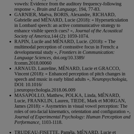
vowels: Evidence from the auditory frequency-following
response »,
Brain and Language
, 194, 77-83.
GARNIER, Maëva, BORIS, Alexandre, RICHARD,
Gabrielle and MÉNARD, Lucie (2018): « Hyperarticulation
in Lombard speech: an active communicative strategy to
enhance visible speech cues? »,
Journal of the Acoustical
Society of America
,144 (2): 1059-1074.
RAPIN, Lucile and MÉNARD, Lucie. (2018): « The
multimodal perception of contrastive focus in French: a
developmental study »,
Frontiers in Communication:
Language Sciences,
doi.org/10.3389/
fcomm.2018.00060
ARNAUD, Laureline, MÉNARD, Lucie et GRACCO,
Vincent (2018): « Enhanced perception of pitch changes in
speech and music in early blind adults »,
Neuropsychologia
,
DOI: 10.1016/
j.neuropsychologia.2018.06.009
MASAPOLLO, Matthew, POLKA, Linda, MÉNARD,
Lucie, FRANKLIN, Lauren, TIEDE, Mark et MORGAN,
James (2018): « Asymetries in visual vowel perception: The
roles of oro-facial kinematics, orientation and configuration »,
Journal of Experimental Psychology: Human Perception and
Performance,
1103-1118.
TRUDEAU-FISETTE, Paméla, MÉNARD, Lucie et